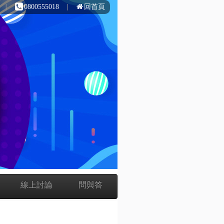
∣
0800555018
∣
回首頁
線上討論
問與答