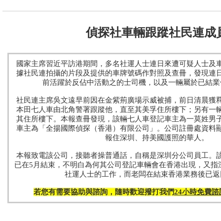
偵探社車輛跟蹤社民連成
國家主席習近平訪港期間，多名社運人士連日來遭可疑人士及
據社民連拍攝的片段及提供的車牌號碼作對照及查冊，發現連
前活躍於反佔中活動之的士司機，以及一輛屬於已結業
社民連主席吳文遠早前因在金紫荊廣場示威被捕，前日清晨獲
本田七人車由北角警署跟蹤他，直至其美孚住所樓下；另有一
其住所樓下。本報查冊發現，該輛七人車登記車主為一莫姓男
車主為「全揚國際偵探（香港）有限公司」。公司註冊處資料
報住深圳、持美國護照的華人。
本報致電該公司，接聽者操普通話，自稱是深圳分公司員工。
已在5月結束，不明白為何其公司登記車輛會在香港出現，又指
社運人士的工作，而老闆在結束香港業務後已返
若您有需要協助與諮詢，隨時歡迎撥打我們
24小時免費諮詢: