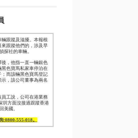
員
車輛跟蹤及滋擾。本報根
日來跟蹤他們的，涉及早
偵探社的車輛。
釋後，他指一直一輛銀色
輛黑色寶馬私家車停泊在
子；而該輛黑色寶馬登記
顯示，該公司董事為兩名
該員工說，公司在港業務
深圳方面沒接過跟蹤香港
回美國。
0800-555-018。