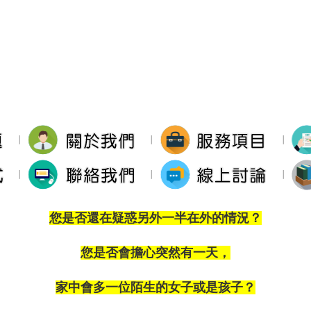
∣
∣
∣
∣
∣
∣
您是否還在疑惑另外一半在外的情況？
您是否會擔心突然有一天，
家中會多一位陌生的女子或是孩子？