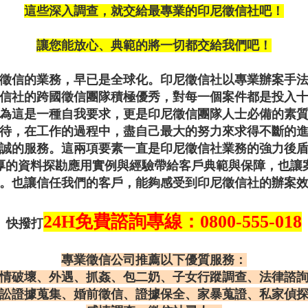
這些深入調查，就交給最專業的印尼徵信社吧！
讓您能放心、典範的將一切都交給我們吧！
徵信的業務，早已是全球化。印尼徵信社以專業辦案手
信社的跨國徵信團隊積極優秀，對每一個案件都是投入
為這是一種自我要求，更是印尼徵信團隊人士必備的素
待，在工作的過程中，盡自己最大的努力來求得不斷的
誠的服務。這兩項要素一直是印尼徵信社業務的強力後
厚的資料探勘應用實例與經驗帶給客戶典範與保障，也讓
。也讓信任我們的客戶，能夠感受到印尼徵信社的辦案
24H免費諮詢專線：0800-555-018
快撥打
專業徵信公司推薦以下優質服務：
情破壞、外遇、抓姦、包二奶、子女行蹤調查、法律諮
訟證據蒐集、婚前徵信、證據保全、家暴蒐證、私家偵